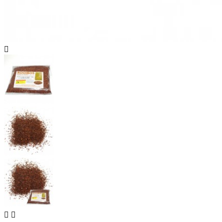


