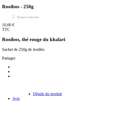
Rooibos - 250g
Donnez votre avis
10,00 €
TTC
Rooibos, thé rouge du khalari
Sachet de 250g de feuilles
Partager
Détails du produit
Avis
Soyez le premier à donner votre avis !