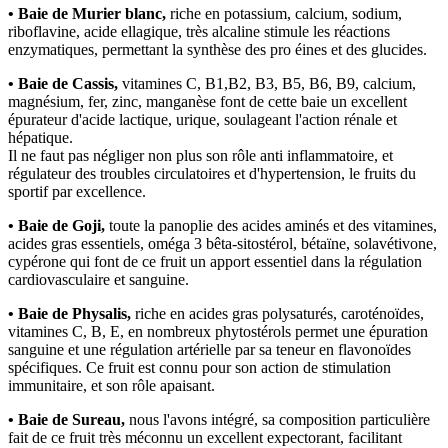
• Baie de Murier blanc,
riche en potassium, calcium, sodium,
riboflavine, acide ellagique, très alcaline stimule les réactions
enzymatiques, permettant la synthèse des pro éines et des glucides.
• Baie de Cassis,
vitamines C, B1,B2, B3, B5, B6, B9, calcium,
magnésium, fer, zinc, manganèse font de cette baie un excellent
épurateur d'acide lactique, urique, soulageant l'action rénale et
hépatique.
Il ne faut pas négliger non plus son rôle anti inflammatoire, et
régulateur des troubles circulatoires et d'hypertension, le fruits du
sportif par excellence.
• Baie de Goji,
toute la panoplie des acides aminés et des vitamines,
acides gras essentiels, oméga 3 bêta-sitostérol, bétaïne, solavétivone,
cypérone qui font de ce fruit un apport essentiel dans la régulation
cardiovasculaire et sanguine.
• Baie de Physalis,
riche en acides gras polysaturés, caroténoïdes,
vitamines C, B, E, en nombreux phytostérols permet une épuration
sanguine et une régulation artérielle par sa teneur en flavonoïdes
spécifiques. Ce fruit est connu pour son action de stimulation
immunitaire, et son rôle apaisant.
• Baie de Sureau,
nous l'avons intégré, sa composition particulière
fait de ce fruit très méconnu un excellent expectorant, facilitant