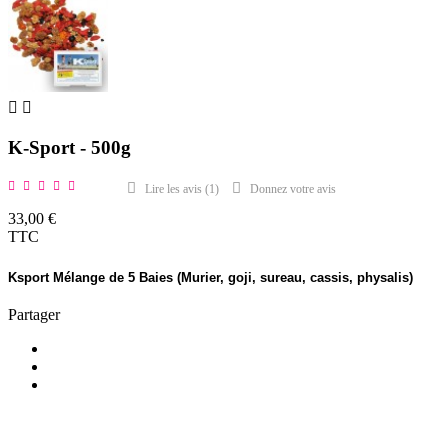


K-Sport - 500g
Lire les avis (
1
)
Donnez votre avis
33,00 €
TTC
Ksport Mélange de 5 Baies (Murier, goji, sureau, cassis, physalis)
Partager